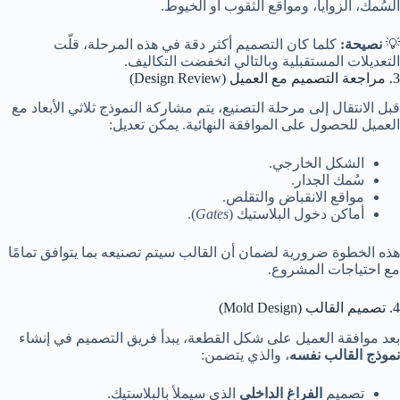
السُمك، الزوايا، ومواقع الثقوب أو الخيوط.
💡
نصيحة:
كلما كان التصميم أكثر دقة في هذه المرحلة، قلّت
التعديلات المستقبلية وبالتالي انخفضت التكاليف.
3. مراجعة التصميم مع العميل (Design Review)
قبل الانتقال إلى مرحلة التصنيع، يتم مشاركة النموذج ثلاثي الأبعاد مع
العميل للحصول على الموافقة النهائية. يمكن تعديل:
الشكل الخارجي.
سُمك الجدار.
مواقع الانقباض والتقلص.
أماكن دخول البلاستيك (
Gates
).
هذه الخطوة ضرورية لضمان أن القالب سيتم تصنيعه بما يتوافق تمامًا
مع احتياجات المشروع.
4. تصميم القالب (Mold Design)
بعد موافقة العميل على شكل القطعة، يبدأ فريق التصميم في إنشاء
نموذج القالب نفسه
، والذي يتضمن:
تصميم
الفراغ الداخلي
الذي سيملأ بالبلاستيك.