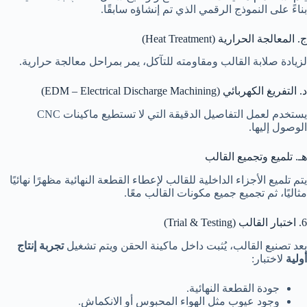
بناءً على النموذج الرقمي الذي تم إنشاؤه سابقًا.
ج. المعالجة الحرارية (Heat Treatment)
لزيادة صلابة القالب ومقاومته للتآكل، يمر بمراحل معالجة حرارية.
د. التفريغ الكهربائي (EDM – Electrical Discharge Machining)
يستخدم لعمل التفاصيل الدقيقة التي لا تستطيع ماكينات CNC
الوصول إليها.
هـ. تلميع وتجميع القالب
يتم تلميع الأجزاء الداخلية للقالب لإعطاء القطعة النهائية مظهرًا نهائيًا
مثاليًا، ثم تجميع جميع مكونات القالب معًا.
6. اختبار القالب (Trial & Testing)
بعد تصنيع القالب، يُثبت داخل ماكينة الحقن ويتم تشغيل
تجربة إنتاج
أولية
لاختبار:
جودة القطعة النهائية.
وجود عيوب مثل الهواء المحبوس أو الانكماش.