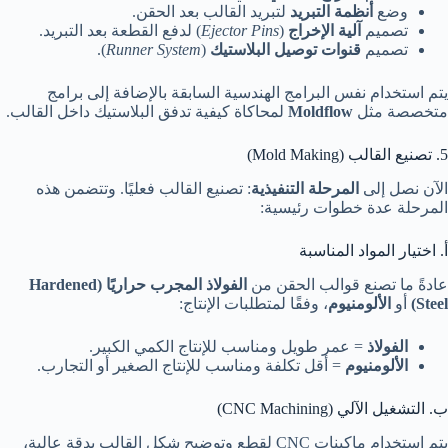
وضع
أنظمة التبريد
لتبريد القالب بعد الحقن.
تصميم
آلية الإخراج
(
Ejector Pins
) لدفع القطعة بعد التبريد.
تصميم
قنوات توصيل البلاستيك
(
Runner System
).
يتم استخدام نفس البرامج الهندسية السابقة بالإضافة إلى برامج
متخصصة مثل
Moldflow
لمحاكاة كيفية تدفق البلاستيك داخل القالب.
5. تصنيع القالب (Mold Making)
الآن نصل إلى
المرحلة التنفيذية
: تصنيع القالب فعليًا. وتتضمن هذه
المرحلة عدة خطوات رئيسية:
أ. اختيار المواد المناسبة
عادةً ما تصنع قوالب الحقن من
الفولاذ المجرب حراريًا (Hardened
Steel)
أو
الألومنيوم
، وفقًا لمتطلبات الإنتاج:
الفولاذ
= عمر طويل ومناسب للإنتاج الكمي الكبير.
الألومنيوم
= أقل تكلفة ومناسب للإنتاج الصغير أو التجارب.
ب. التشغيل الآلي (CNC Machining)
يتم استخدام ماكينات CNC لقطع وتوضيح شكل القالب بدقة عالية،